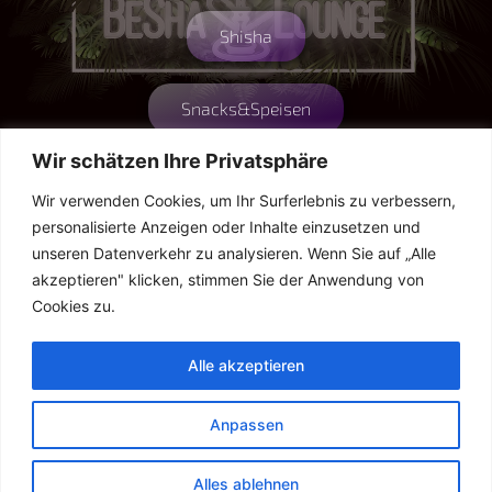
Shisha
Snacks&Speisen
Wir schätzen Ihre Privatsphäre
Öffnungszeiten:
DO – 19:00h bis 23:00h
Wir verwenden Cookies, um Ihr Surferlebnis zu verbessern,
FR + SA – 19:00h bis 01:00h
personalisierte Anzeigen oder Inhalte einzusetzen und
SO – 19:00h bis 23:00h
unseren Datenverkehr zu analysieren. Wenn Sie auf „Alle
akzeptieren" klicken, stimmen Sie der Anwendung von
ab 18 Jahren
Cookies zu.
Alle akzeptieren
Anpassen
Alles ablehnen